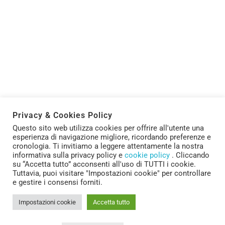
Il 19 dicembre 2023 si tiene a Portici, presso il polo di
ricerca sito in località Granatello (p.le E. Fermi 1),
l’evento “
ECOSOSTENIBILITA’ A TAVOLA: IL CNR LO
Privacy & Cookies Policy
SPIEGA
‘A STREET ‘A STREET
”
.
Questo sito web utilizza cookies per offrire all'utente una
esperienza di navigazione migliore, ricordando preferenze e
La manifestazione, vede coinvolti diversi Istituti della
cronologia. Ti invitiamo a leggere attentamente la nostra
rete CREO-CNR,
consente di immergersi nelle attività
informativa sulla privacy policy e
cookie policy
. Cliccando
di ricerca condotte sull’argomento mediante
su “Accetta tutto” acconsenti all'uso di TUTTI i cookie.
laboratori interattivi.
Tuttavia, puoi visitare "Impostazioni cookie" per controllare
e gestire i consensi forniti.
Sono stati realizzati mini-lab e chiunque può
diventare uno scienziato per un giorno: osservare al
Impostazioni cookie
Accetta tutto
microscopio una cellula, un cromosoma, scoprire il
fantastico mondo degli insetti in generale e degli