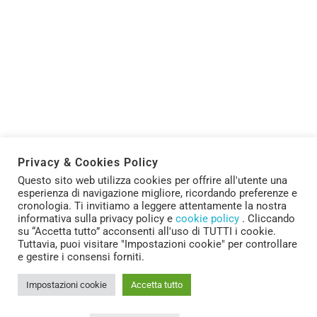
“Intelligenze CREOattive” a
Futuro Remoto 2023
Privacy & Cookies Policy
16 Novembre 2023
di
2023
mf_carfora
Questo sito web utilizza cookies per offrire all'utente una
Divulgazione
Futuro Remoto
esperienza di navigazione migliore, ricordando preferenze e
Anche quest’anno la rete CREO-CNR sarà presente a
cronologia. Ti invitiamo a leggere attentamente la nostra
informativa sulla privacy policy e
cookie policy
. Cliccando
Futuro Remoto, la prima manifestazione europea di
su “Accetta tutto” acconsenti all'uso di TUTTI i cookie.
diffusione della cultura scientifica e tecnologica, nata
Tuttavia, puoi visitare "Impostazioni cookie" per controllare
nel 1987 da un’idea del fisico Vittorio Silvestrini,
e gestire i consensi forniti.
organizzata da Fondazione Idis ...
Impostazioni cookie
Accetta tutto
Leggi di più