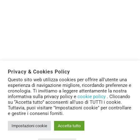
“Intelligenze CREOattive” a
Futuro Remoto 2023
Privacy & Cookies Policy
16 Novembre 2023
di
2023
mf_carfora
Questo sito web utilizza cookies per offrire all'utente una
Divulgazione
Futuro Remoto
esperienza di navigazione migliore, ricordando preferenze e
Anche quest’anno la rete CREO-CNR sarà presente a
cronologia. Ti invitiamo a leggere attentamente la nostra
informativa sulla privacy policy e
cookie policy
. Cliccando
Futuro Remoto, la prima manifestazione europea di
su “Accetta tutto” acconsenti all'uso di TUTTI i cookie.
diffusione della cultura scientifica e tecnologica, nata
Tuttavia, puoi visitare "Impostazioni cookie" per controllare
nel 1987 da un’idea del fisico Vittorio Silvestrini,
e gestire i consensi forniti.
organizzata da Fondazione Idis ...
Impostazioni cookie
Accetta tutto
Leggi di più